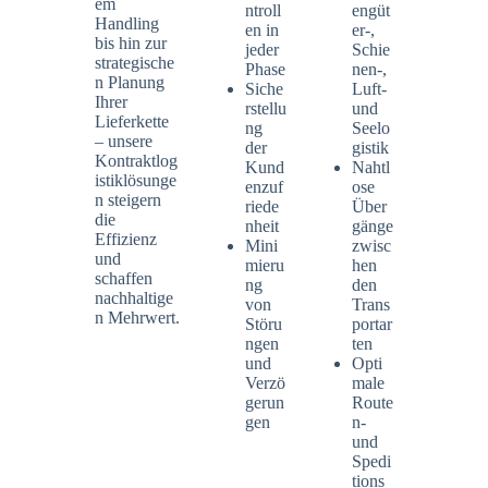
em
ntroll
engüt
Handling
en in
er-,
bis hin zur
jeder
Schie
strategische
Phase
nen-,
n Planung
Siche
Luft-
Ihrer
rstellu
und
Lieferkette
ng
Seelo
– unsere
der
gistik
Kontraktlog
Kund
Nahtl
istiklösunge
enzuf
ose
n steigern
riede
Über
die
nheit
gänge
Effizienz
Mini
zwisc
und
mieru
hen
schaffen
ng
den
nachhaltige
von
Trans
n Mehrwert.
Störu
portar
ngen
ten
und
Opti
Verzö
male
gerun
Route
gen
n-
und
Spedi
tions