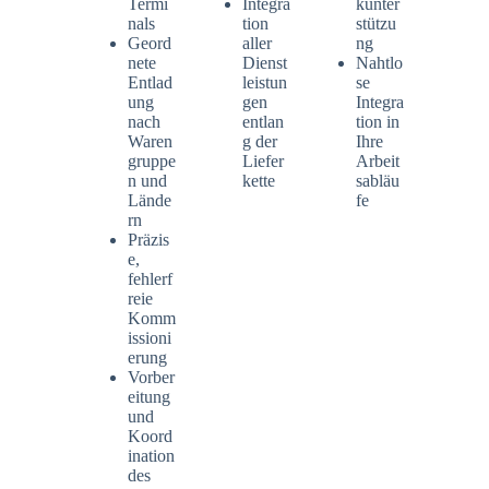
Termi
Integra
kunter
nals
tion
stützu
Geord
aller
ng
nete
Dienst
Nahtlo
Entlad
leistun
se
ung
gen
Integra
nach
entlan
tion in
Waren
g der
Ihre
gruppe
Liefer
Arbeit
n und
kette
sabläu
Lände
fe
rn
Präzis
e,
fehlerf
reie
Komm
issioni
erung
Vorber
eitung
und
Koord
ination
des