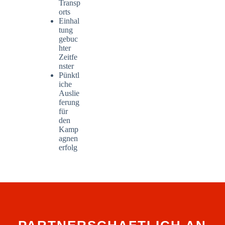
Transp
orts
Einhal
tung
gebuc
hter
Zeitfe
nster
Pünktl
iche
Auslie
ferung
für
den
Kamp
agnen
erfolg