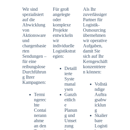
Wir sind
Für groß
Als Ihr
spezialisiert
angelegte
zuverlässiger
auf die
oder
Partner für
Abwicklung
komplexe
Logistik-
von
Projekte
Outsourcing
Aktionsware
entwickeln
übernehmen
und
wir
wir operative
chargenbasie
individuelle
Aufgaben,
rten
Logistikstrat
damit Sie
Sendungen –
egien:
sich auf Ihr
für eine
Kerngeschäft
reibungslose
konzentriere
Detaill
Durchführun
n können:
ierte
g Ihrer
Syste
Kampagnen:
manal
Vollstä
ysen
ndige
Termi
Ganzh
Auftra
ngerec
eitlich
gsabw
hte
e
icklun
Contai
Planun
g
nerann
g und
Skalier
ahme
Umset
bare
an den
zung
Logisti