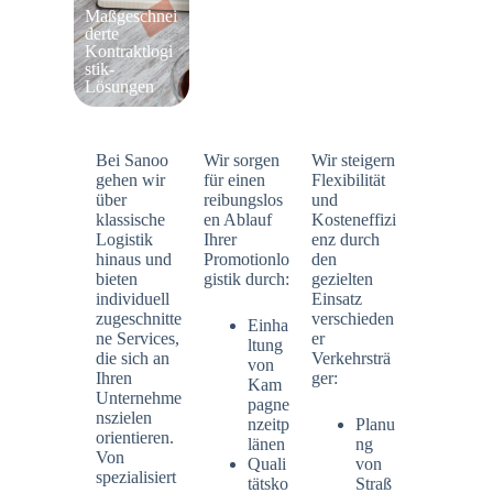
umsetzung &
Transportkoo
Maßgeschnei
Qualitätssich
rdination
derte
erung
Kontraktlogi
stik-
Lösungen
Bei Sanoo
Wir sorgen
Wir steigern
gehen wir
für einen
Flexibilität
über
reibungslos
und
klassische
en Ablauf
Kosteneffizi
Logistik
Ihrer
enz durch
hinaus und
Promotionlo
den
bieten
gistik durch:
gezielten
individuell
Einsatz
zugeschnitte
verschieden
Einha
ne Services,
er
ltung
die sich an
Verkehrsträ
von
Ihren
ger:
Kam
Unternehme
pagne
nszielen
nzeitp
Planu
orientieren.
länen
ng
Von
Quali
von
spezialisiert
tätsko
Straß